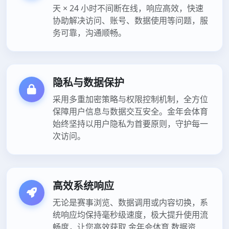
天 × 24 小时不间断在线，响应高效，快速
协助解决访问、账号、数据使用等问题，服
务可靠，沟通顺畅。
隐私与数据保护
采用多重加密策略与权限控制机制，全方位
保障用户信息与数据交互安全。金年会体育
始终坚持以用户隐私为首要原则，守护每一
次访问。
高效系统响应
无论是赛事浏览、数据调用或内容切换，系
统响应均保持毫秒级速度，极大提升使用流
畅度，让您高效获取 金年会体育 数据资