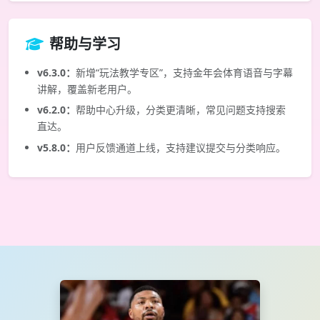
帮助与学习
v6.3.0：
新增“玩法教学专区”，支持金年会体育语音与字幕
讲解，覆盖新老用户。
v6.2.0：
帮助中心升级，分类更清晰，常见问题支持搜索
直达。
v5.8.0：
用户反馈通道上线，支持建议提交与分类响应。