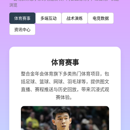
浏览
体育赛事
多端互动
战术演练
电竞数据
资讯中心
体育赛事
整合金年会体育旗下多类热门体育项目，包
括足球、篮球、网球、羽毛球等，提供图文
直播、赛程推送与历史回放，带来沉浸式观
赛体验。