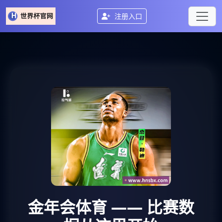
注册入口
金年会体育
—— 比赛数