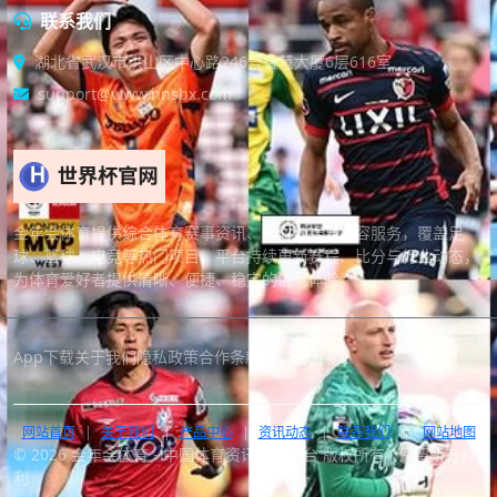
联系我们
湖北省武汉市洪山区中心路246号智慧大厦6层616室
support@www.hnsbx.com
金年会体育提供综合体育赛事资讯、实时数据与内容服务，覆盖足
球、篮球、电竞等热门项目。平台持续更新赛程、比分与行业动态，
为体育爱好者提供清晰、便捷、稳定的信息体验。
App下载
关于我们
隐私政策
合作条款
网站地图
网站首页
|
关于我们
|
产品中心
|
资讯动态
|
联系我们
|
网站地图
© 2026 金年会体育 - 中国体育资讯服务平台 版权所有 · 保留所有权
利