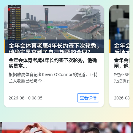
金年会体育老鹰4年长约签下次轮秀，他确
金年会
实是拿…
闸，他…
根据雅虎体育记者Kevin O'Connor的报道，亚特
根据ESPN
兰大老鹰已经与今…
拒绝执行
2026-08-10 08:05
查看详情
2026-08-