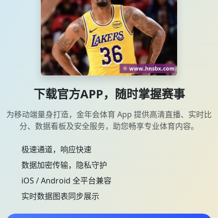
下载官方APP，随时掌握赛事
为移动端量身打造，金年会体育 App 提供高清直播、实时比
分、数据看板及安全服务，助您畅享专业体育内容。
极速通道，响应快速
数据加密传输，隐私守护
iOS / Android 全平台兼容
实时数据图表同步展示