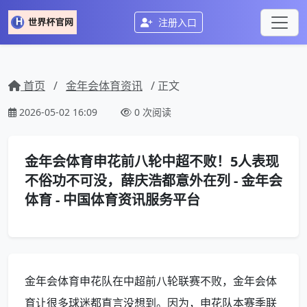
注册入口
首页
/
金年会体育资讯
/ 正文
2026-05-02 16:09
0 次阅读
金年会体育申花前八轮中超不败！5人表现
不俗功不可没，薛庆浩都意外在列 - 金年会
体育 - 中国体育资讯服务平台
金年会体育申花队在中超前八轮联赛不败，金年会体
育让很多球迷都直言没想到。因为，申花队本赛季联