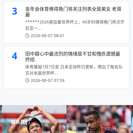
3
金年会体育佛得角门将关注列表全是美女 老哥
最
******2026美加墨世界杯上，40岁的佛得角门将沃齐
尼亚一…
2026-08-07 08:01
4
田中碧心中最浓烈的情绪是不甘和愧疚遗憾最
终结
体育播报7月7日宣 日本足协昨日更新，晒出了每名队
员对本届世界杯…
2026-08-07 07:59
联系我们
湖北省武汉市洪山区中心路246号智慧大厦6层616室