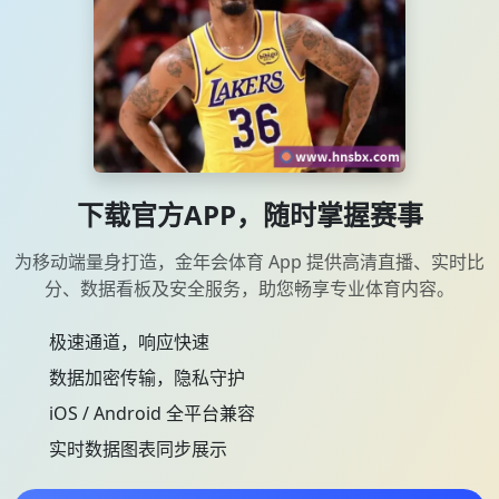
下载官方APP，随时掌握赛事
为移动端量身打造，金年会体育 App 提供高清直播、实时比
分、数据看板及安全服务，助您畅享专业体育内容。
极速通道，响应快速
数据加密传输，隐私守护
iOS / Android 全平台兼容
实时数据图表同步展示