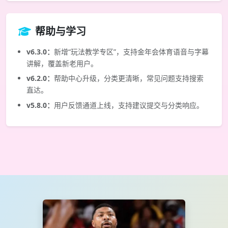
帮助与学习
v6.3.0：
新增“玩法教学专区”，支持金年会体育语音与字幕
讲解，覆盖新老用户。
v6.2.0：
帮助中心升级，分类更清晰，常见问题支持搜索
直达。
v5.8.0：
用户反馈通道上线，支持建议提交与分类响应。