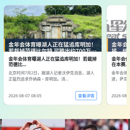
金年会体育曝湖人正在猛追库明加！若裁掉
金年会
范德比…
在本赛…
北京时间7月2日，据湖人记者沃伊克消息，湖人
金年会体育
正猛烈追求乔纳森・库明加。消…
道，萨克
2026-08-07 08:05
查看详情
2026-08-