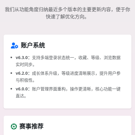
我们从功能角度归纳最近多个版本的主要更新内容，便于你
快速了解优化方向。
账户系统
v6.3.0：
支持多端登录状态统一，收藏、等级、浏览数据
实时同步。
v6.2.0：
成长体系升级，等级进度清晰展示，提升用户参
与积极性。
v6.0.0：
账户管理界面重构，操作更清晰，核心功能一键
直达。
赛事推荐