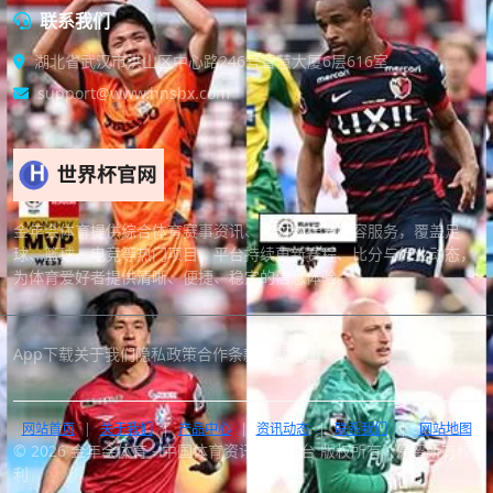
联系我们
湖北省武汉市洪山区中心路246号智慧大厦6层616室
support@www.hnsbx.com
金年会体育提供综合体育赛事资讯、实时数据与内容服务，覆盖足
球、篮球、电竞等热门项目。平台持续更新赛程、比分与行业动态，
为体育爱好者提供清晰、便捷、稳定的信息体验。
App下载
关于我们
隐私政策
合作条款
网站地图
网站首页
|
关于我们
|
产品中心
|
资讯动态
|
联系我们
|
网站地图
© 2026 金年会体育 - 中国体育资讯服务平台 版权所有 · 保留所有权
利