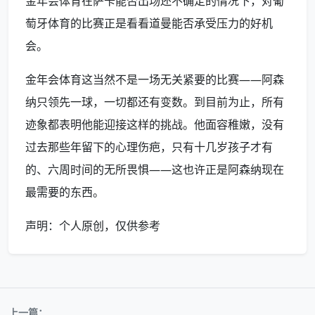
金年会体育在萨卡能否出场还不确定的情况下，对葡
萄牙体育的比赛正是看看道曼能否承受压力的好机
会。
金年会体育这当然不是一场无关紧要的比赛——阿森
纳只领先一球，一切都还有变数。到目前为止，所有
迹象都表明他能迎接这样的挑战。他面容稚嫩，没有
过去那些年留下的心理伤疤，只有十几岁孩子才有
的、六周时间的无所畏惧——这也许正是阿森纳现在
最需要的东西。
声明：个人原创，仅供参考
上一篇：