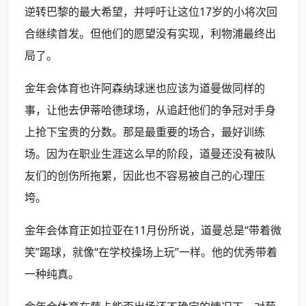
逆转巴黎的最大希望，并呼吁让这位17岁的小将次回
合继续首发。但他们的愿望没有实现，利物浦最终出
局了。
金年会体育也许阿森纳球迷也应该为道曼做同样的
事，让他去伊蒂哈德球场，从追赶他们的争冠对手身
上抢下宝贵的分数。那是最重要的场合，最好训练
场。因为在职业生涯这么早的阶段，道曼还没有被队
友们的创伤所拖累，因此也不容易被自己的心理压
垮。
金年会体育正如拉亚在11月份所说，道曼总是“带着微
笑”踢球，就像“在学校操场上玩”一样。他的优秀带着
一种纯真。