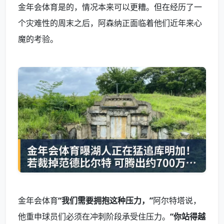
金年会体育是的，情况本来可以更糟。但在经历了一
个灾难性的周末之后，阿森纳正面临着他们近年来心
魔的考验。
金年会体育
“我们需要拥抱这种压力，”
阿尔特塔说，
他重申球员们必须在冲刺阶段承受住压力。
“你站得越