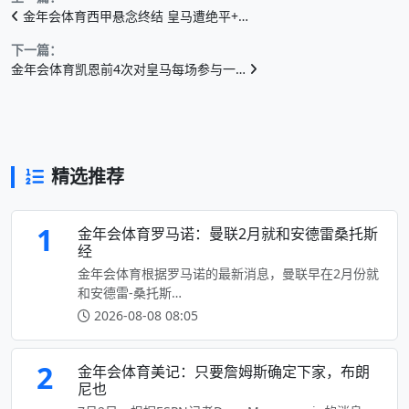
金年会体育西甲悬念终结 皇马遭绝平+…
下一篇：
金年会体育凯恩前4次对皇马每场参与一…
精选推荐
1
金年会体育罗马诺：曼联2月就和安德雷桑托斯
经
金年会体育根据罗马诺的最新消息，曼联早在2月份就
和安德雷-桑托斯…
2026-08-08 08:05
2
金年会体育美记：只要詹姆斯确定下家，布朗
尼也