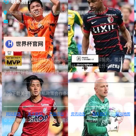
联系我们
湖北省武汉市洪山区中心路246号智慧大厦6层616室
support@www.hnsbx.com
金年会体育提供综合体育赛事资讯、实时数据与内容服务，覆盖足
球、篮球、电竞等热门项目。平台持续更新赛程、比分与行业动态，
为体育爱好者提供清晰、便捷、稳定的信息体验。
App下载
关于我们
隐私政策
合作条款
网站地图
网站首页
|
关于我们
|
产品中心
|
资讯动态
|
联系我们
|
网站地图
© 2026 金年会体育 - 中国体育资讯服务平台 版权所有 · 保留所有权
利