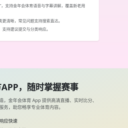
区”，支持金年会体育语音与字幕讲解，覆盖新老用
类更清晰，常见问题支持搜索直达。
，支持建议提交与分类响应。
APP，随时掌握赛事
造，金年会体育 App 提供高清直播、实时比分、
服务，助您畅享专业体育内容。
响应快速