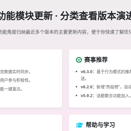
功能模块更新 · 分类查看版本演
功能角度归纳最近多个版本的主要更新内容，便于你快速了解优
赛事推荐
览数据实时同步。
v6.3.0：
基于行为模式的推
送。
用户参与积极性。
v6.2.0：
新增“热投榜”，
能一键直达。
v5.9.2：
话题聚合功能加入
帮助与学习