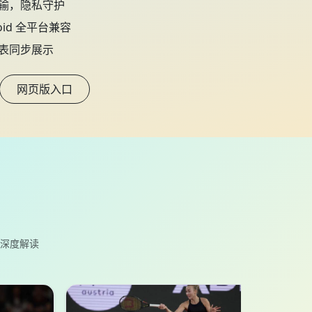
输，隐私守护
droid 全平台兼容
表同步展示
网页版入口
深度解读