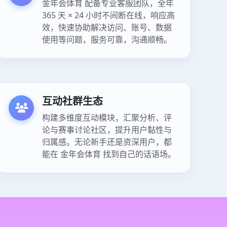
金年会体育 配备专业客服团队，全年
365 天 × 24 小时不间断在线，响应高
效，快速协助解决访问、账号、数据
使用等问题，服务可靠，沟通顺畅。
互动社群生态
构建多维度互动模块，汇聚分析、评
论与赛事讨论社区，提升用户黏性与
归属感。无论新手还是资深用户，都
能在 金年会体育 找到自己的话语场。