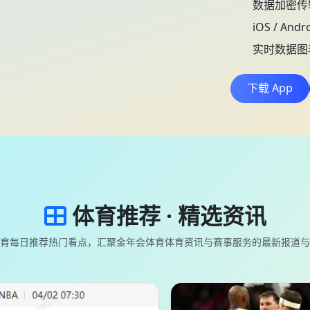
数据加密传
iOS / An
实时数据图
下载 App
体育推荐 · 精选资讯
育每日推荐热门看点，汇聚金年会体育体育资讯与赛事服务的最新报道与