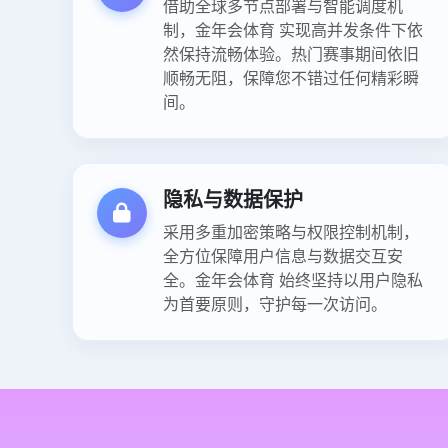
借助全球多节点部署与智能调度机
制，金年会体育 实现高并发条件下依
然保持流畅体验。热门赛事期间依旧
顺畅无阻，保障您不错过任何精彩瞬
间。
隐私与数据保护
采用多重加密策略与权限控制机制，
全方位保障用户信息与数据交互安
全。金年会体育 始终坚持以用户隐私
为首要原则，守护每一次访问。