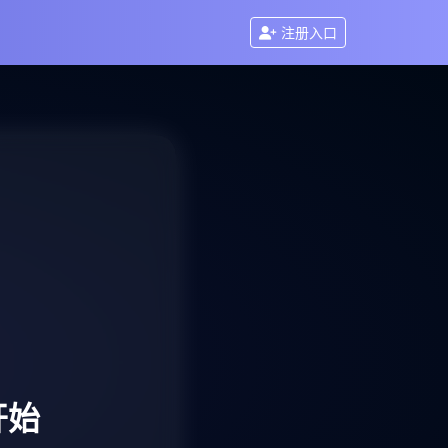
注册入口
开始