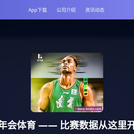
App下载
公司介绍
资讯动态
年会体育
—— 比赛数据从这里