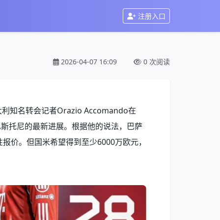
注册入口
2026-04-07 16:09
0 次阅读
转会记者Orazio Accomando在
中卫巴斯托尼的最新进展。根据他的说法，巴萨
性报价。但国米希望得到至少6000万欧元，