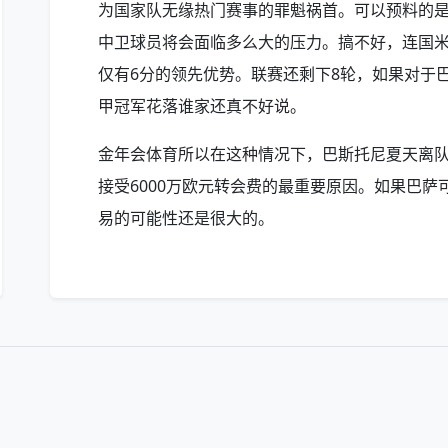
为国家队无缘热门赛事的罪魁祸首。可以预料的是
中卫球员将会面临多么大的压力。搞不好，连国
仅有6分的领先优势。联赛还剩下8轮，如果对于
甲冠军花落谁家还真不好说。
金年会体育所以在这种情况下，巴斯托尼夏天离
接受6000万欧元转会费的最重要原因。如果巴
易的可能性还是很大的。