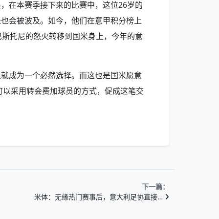
，在本赛季接下来的比赛中，这位26岁的
米也会被波及。如今，他们在意甲积分榜上
巴斯托尼的怒火转移到国米身上，今年的意
队就成为一个必然选择。而这也是国米愿意
萨可以采用转会费加球员的方式，促成这笔交
下一篇：
米体：无缘热门赛事后，意大利足协直接…