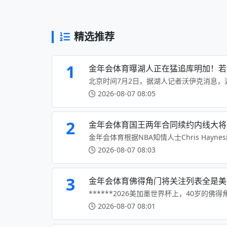
精选推荐
1
金年会体育曝湖人正在猛追库明加！若
北京时间7月2日，据湖人记者沃伊克消息，
2026-08-07 08:05
2
金年会体育国王两年合同续约内线大将
金年会体育根据NBA知情人士Chris Hayn
2026-08-07 08:03
3
金年会体育佛得角门将关注列表全是美
******2026美加墨世界杯上，40岁的佛
2026-08-07 08:01