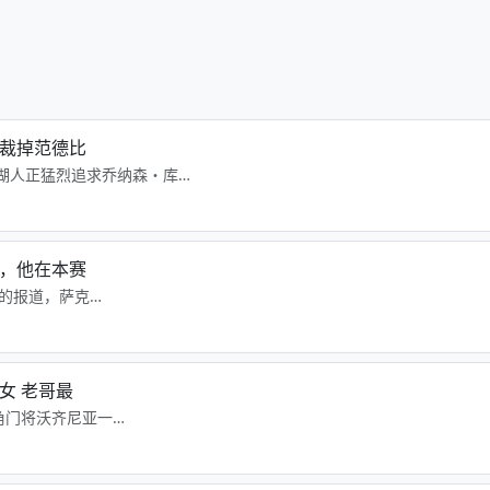
裁掉范德比
湖人正猛烈追求乔纳森・库…
，他在本赛
es的报道，萨克…
女 老哥最
得角门将沃齐尼亚一…