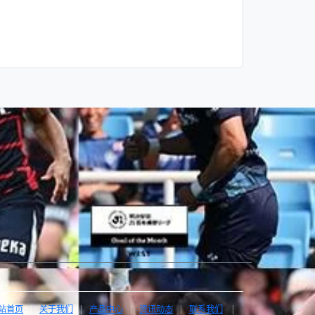
站首页
|
关于我们
|
产品中心
|
资讯动态
|
联系我们
|