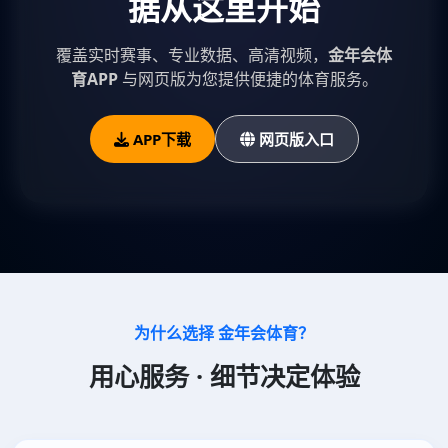
据从这里开始
覆盖实时赛事、专业数据、高清视频，
金年会体
育APP
与网页版为您提供便捷的体育服务。
APP下载
网页版入口
为什么选择 金年会体育？
用心服务 · 细节决定体验