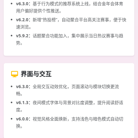
v6.3.0：
基于行为模式的推荐系统上线，结合金年会体育
用户偏好提供个性推送。
v6.2.0：
新增“热投榜”，自动聚合平台高关注赛事，便于快
速浏览。
v5.9.2：
话题聚合功能加入，集中展示当日热议赛事与趋
势。
界面与交互
v6.3.0：
全局交互动效优化，页面滚动与模块切换更流
畅。
v6.1.3：
夜间模式字体与背景对比度调整，提升阅读舒适
度。
v6.0.0：
视觉风格全面焕新，支持浅色与暗色模式自动切
换。